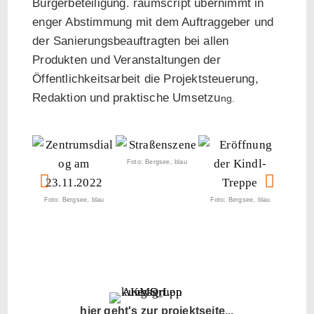
Bürgerbeteiligung. raumscript übernimmt in
enger Abstimmung mit dem Auftraggeber und
der Sanierungsbeauftragten bei allen
Produkten und Veranstaltungen der
Öffentlichkeitsarbeit die Projektsteuerung,
Redaktion und praktische Umsetzu
ng.
Foto: Bergsee, blau
Foto: 
Foto: Bergsee, blau
Foto: Bergsee, blau
hier geht's zur projektseite...