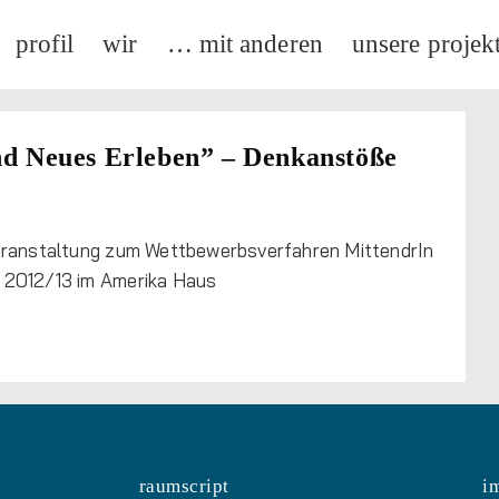
profil
wir
… mit anderen
unsere projek
d Neues Erleben” – Denkanstöße
eranstaltung zum Wettbewerbsverfahren MittendrIn
ve 2012/13 im Amerika Haus
raumscript
i