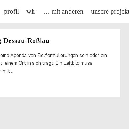
profil
wir
… mit anderen
unsere projek
g Dessau-Roßlau
, eine Agenda von Zielformulierungen sein oder ein
, einem Ort in sich trägt. Ein Leitbild muss
h mit…