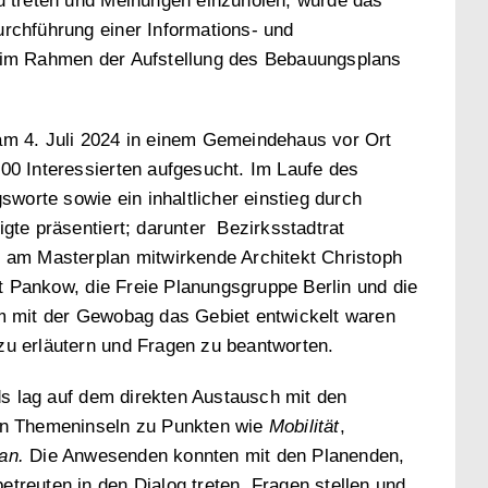
zu treten und Meinungen einzuholen, wurde das
urchführung einer Informations- und
g im Rahmen der Aufstellung des Bebauungsplans
am 4. Juli 2024 in einem Gemeindehaus vor Ort
100 Interessierten aufgesucht. Im Laufe des
orte sowie ein inhaltlicher einstieg durch
igte präsentiert; darunter Bezirksstadtrat
r am Masterplan mitwirkende Architekt Christoph
 Pankow, die Freie Planungsgruppe Berlin und die
mit der Gewobag das Gebiet entwickelt waren
zu erläutern und Fragen zu beantworten.
s lag auf dem direkten Austausch mit den
ten Themeninseln zu Punkten wie
Mobilität
,
an.
Die Anwesenden konnten mit den Planenden,
treuten in den Dialog treten, Fragen stellen und