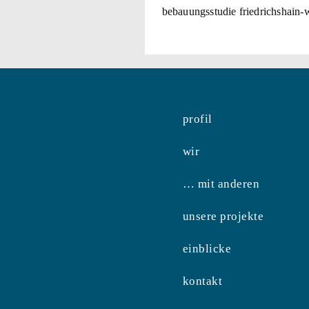
bebauungsstudie friedrichshain-
profil
wir
… mit anderen
unsere projekte
einblicke
kontakt