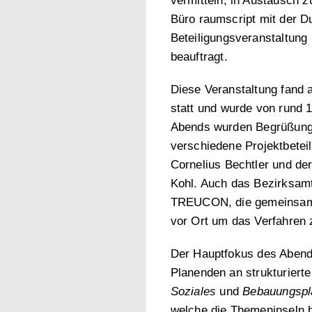
vermitteln, in Austausch 
Büro raumscript mit der D
Beteiligungsveranstaltun
beauftragt.
Diese Veranstaltung fand 
statt und wurde von rund 
Abends wurden Begrüßungsw
verschiedene Projektbeteil
Cornelius Bechtler und de
Kohl. Auch das Bezirksamt
TREUCON, die gemeinsam 
vor Ort um das Verfahren 
Der Hauptfokus des Abend
Planenden an strukturier
Soziales
und
Bebauungspl
welche die Themeninseln be