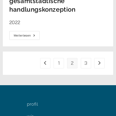
gesamtstädtische
handlungskonzeption
2022
Weiterlesen
1
2
3
profil